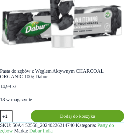
Pasta do zębów z Węglem Aktywnym CHARCOAL
ORGANIC 100g Dabur
14,99
zł
18 w magazynie
ilość
Dodaj do koszyka
Pasta
do
SKU:
50A4-52558_20240226214740
Kategoria:
Pasty do
zębów
zębów
Marka:
Dabur India
z