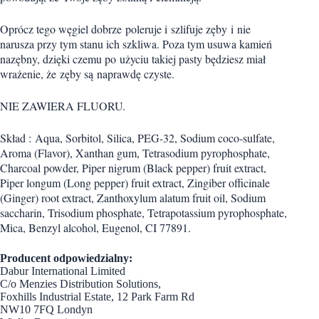
Oprócz tego węgiel dobrze poleruje i szlifuje zęby i nie
narusza przy tym stanu ich szkliwa. Poza tym usuwa kamień
nazębny, dzięki czemu po użyciu takiej pasty będziesz miał
wrażenie, że zęby są naprawdę czyste.
NIE ZAWIERA FLUORU.
Skład : Aqua, Sorbitol, Silica, PEG-32, Sodium coco-sulfate,
Aroma (Flavor), Xanthan gum, Tetrasodium pyrophosphate,
Charcoal powder, Piper nigrum (Black pepper) fruit extract,
Piper longum (Long pepper) fruit extract, Zingiber officinale
(Ginger) root extract, Zanthoxylum alatum fruit oil, Sodium
saccharin, Trisodium phosphate, Tetrapotassium pyrophosphate,
Mica, Benzyl alcohol, Eugenol, CI 77891.
Producent odpowiedzialny:
Dabur International Limited
C/o Menzies Distribution Solutions,
Foxhills Industrial Estate, 12 Park Farm Rd
NW10 7FQ Londyn