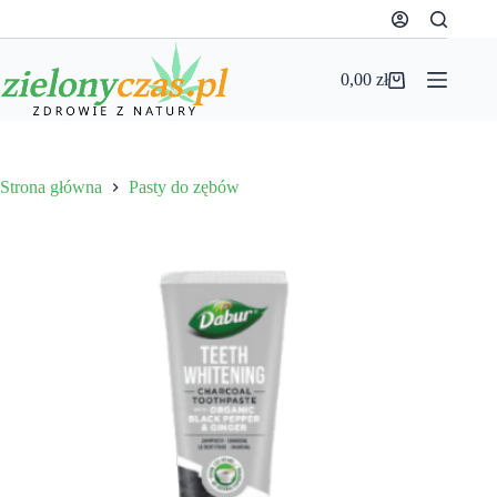
Przejdź
do
treści
0,00
zł
Koszyk
Strona główna
Pasty do zębów