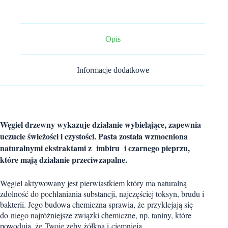
Węglem
Aktywnym
CHARCOAL
ORGANIC
100g
Opis
Dabur
Informacje dodatkowe
Węgiel drzewny wykazuje działanie wybielające, zapewnia
uczucie świeżości i czystości. Pasta została wzmocniona
naturalnymi ekstraktami z imbiru i czarnego pieprzu,
które mają działanie przeciwzapalne.
Węgiel aktywowany jest pierwiastkiem który ma naturalną
zdolność do pochłaniania substancji, najczęściej toksyn, brudu i
bakterii. Jego budowa chemiczna sprawia, że przyklejają się
do niego najróżniejsze związki chemiczne, np. taniny, które
powodują, że Twoje zęby żółkną i ciemnieją.