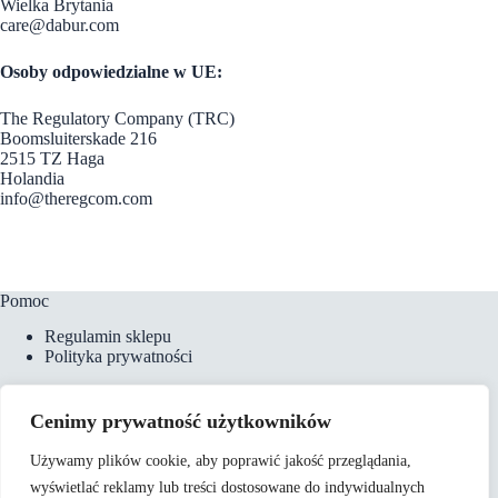
Wielka Brytania
care@dabur.com
Osoby odpowiedzialne w UE:
The Regulatory Company (TRC)
Boomsluiterskade 216
2515 TZ Haga
Holandia
info@theregcom.com
Pomoc
Regulamin sklepu
Polityka prywatności
Cenimy prywatność użytkowników
Płatności i dostawa
Używamy plików cookie, aby poprawić jakość przeglądania,
Formy płatności
wyświetlać reklamy lub treści dostosowane do indywidualnych
Koszty dostawy