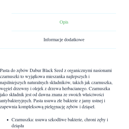
pielęgnacja
z
czarnuszką
ORGANIC
100
Opis
ml
Dabur
Informacje dodatkowe
Pasta do zębów Dabur Black Seed z organicznymi nasionami
czarnuszki to wyjątkowa mieszanka najlepszych i
najsilniejszych naturalnych składników, takich jak czarnuszka,
węgiel drzewny i olejek z drzewa herbacianego. Czarnuszka
jako składnik jest od dawna znana ze swoich właściwości
antybakteryjnych. Pasta usuwa złe bakterie z jamy ustnej i
zapewnia kompleksową pielęgnację zębów i dziąseł.
Czarnuszka: usuwa szkodliwe bakterie, chroni zęby i
dziąsła