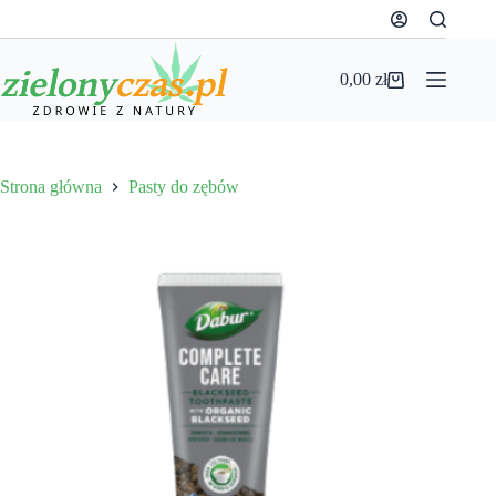
Przejdź
do
treści
0,00
zł
Koszyk
Strona główna
Pasty do zębów