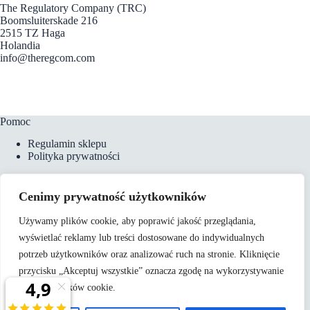
The Regulatory Company (TRC)
Boomsluiterskade 216
2515 TZ Haga
Holandia
info@theregcom.com
Pomoc
Regulamin sklepu
Polityka prywatności
Cenimy prywatność użytkowników
Płatności i dostawa
Używamy plików cookie, aby poprawić jakość przeglądania,
Formy płatności
wyświetlać reklamy lub treści dostosowane do indywidualnych
Koszty dostawy
Zamówienia telefoniczne
potrzeb użytkowników oraz analizować ruch na stronie. Kliknięcie
przycisku „Akceptuj wszystkie” oznacza zgodę na wykorzystywanie
przez nas plików cookie.
O nas