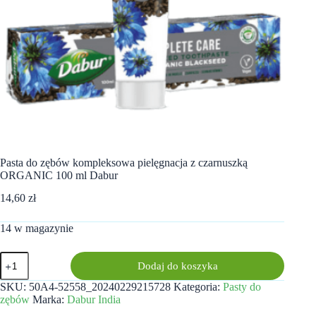
Pasta do zębów kompleksowa pielęgnacja z czarnuszką
ORGANIC 100 ml Dabur
14,60
zł
14 w magazynie
ilość
Dodaj do koszyka
Pasta
do
SKU:
50A4-52558_20240229215728
Kategoria:
Pasty do
zębów
zębów
Marka:
Dabur India
kompleksowa