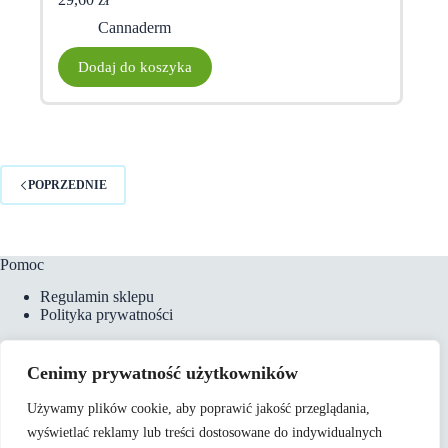
Cannaderm
Dodaj do koszyka
POPRZEDNIE
Pomoc
Regulamin sklepu
Polityka prywatności
Cenimy prywatność użytkowników
Płatności i dostawa
Używamy plików cookie, aby poprawić jakość przeglądania,
Formy płatności
wyświetlać reklamy lub treści dostosowane do indywidualnych
Koszty dostawy