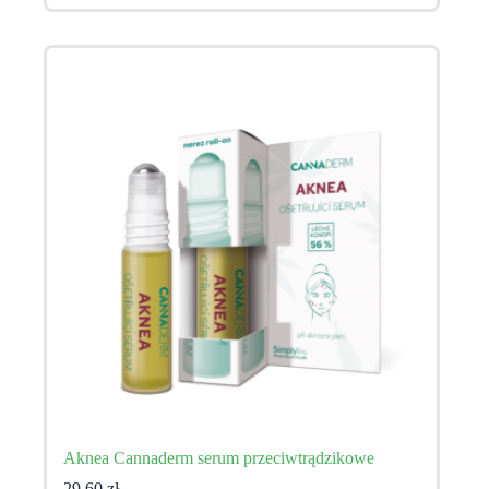
Aknea Cannaderm serum przeciwtrądzikowe
29,60
zł