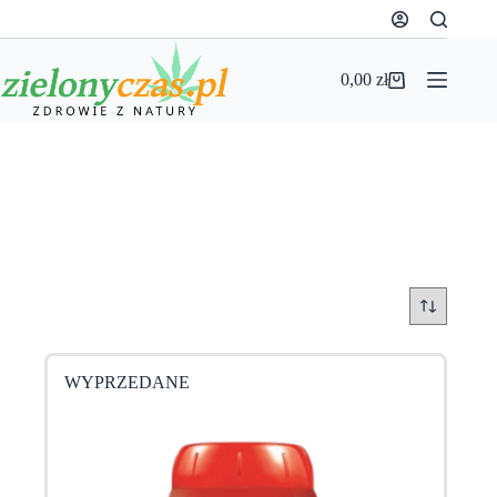
Przejdź
do
treści
0,00
zł
Koszyk
WYPRZEDANE