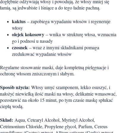
dogłębnie odżywiają włosy i powodują, że włosy mniej się
łamią, są jedwabiste i lśniące a do tego ładnie pachną.
kaktus
– zapobiega wypadaniu włosów i regeneruje
włosy
olejek kokosowy
– wnika w strukturę włosa, wzmacnia
go i podnosi u nasady
czosnek
– wraz z innymi składnikami pomaga
zredukować wypadanie włosów
Regularne stosowanie maski, daje kompletną pielęgnacje i
ochronę włosom zniszczonym i słabym.
Sposób użycia:
Włosy umyć szamponem, lekko osuszyć, i
nałożyć niewielką ilość maski na włosy, delikatnie wmasować,
pozostawić na około 15 minut, po tym czasie maskę spłukać
ciepłą wodą.
Skład:
Aqua, Cetearyl Alcohol, Myristyl Alcohol,
Cetrimonium Chloride, Propylene glycol, Parfum, Cereus
grandiflorus (Cactus) extract, Allium sativum (Garlic) extract,