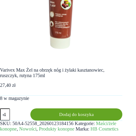
Varivex Max Żel na obrzęk nóg i żylaki kasztanowiec,
ruszczyk, rutyna 175ml
27,40
zł
8 w magazynie
ilość
Dodaj do koszyka
Varivex
Max
SKU:
50A4-52558_20260123184156
Kategorie:
Maści/żele
Żel
konopne
,
Nowości
,
Produkty konopne
Marka:
HB Cosmetics
na