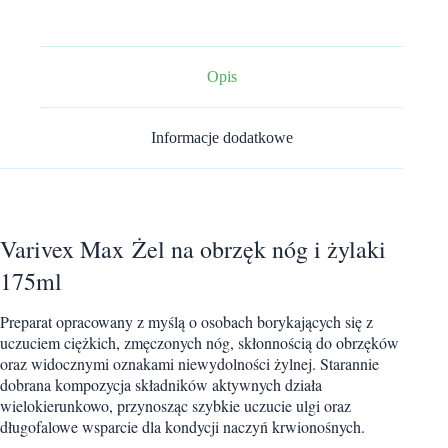
obrzęk
nóg
i
żylaki
kasztanowiec,
Opis
ruszczyk,
rutyna
175ml
Informacje dodatkowe
Varivex Max
Żel na obrzęk nóg i żylaki
175ml
Preparat opracowany z myślą o osobach borykających się z
uczuciem ciężkich, zmęczonych nóg, skłonnością do obrzęków
oraz widocznymi oznakami niewydolności żylnej. Starannie
dobrana kompozycja składników aktywnych działa
wielokierunkowo, przynosząc szybkie uczucie ulgi oraz
długofalowe wsparcie dla kondycji naczyń krwionośnych.