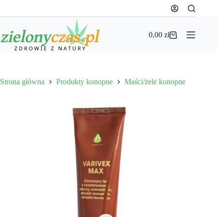
Przejdź
do
treści
0,00
zł
Koszyk
Strona główna
Produkty konopne
Maści/żele konopne