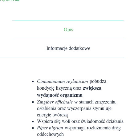
kondycji
fizycznej
Opis
Informacje dodatkowe
Cinnamomum zeylanicum
pobudza
zwiększa
kondycję fizyczną oraz
wydajność organizmu
Zingiber officinale
w stanach zmęczenia,
osłabienia oraz wyczerpania stymuluje
energie twórczą
Wspiera siłę woli oraz świadomość działania
Piper nigrum
wspomaga rozluźnienie dróg
oddechowych