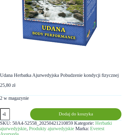
Udana Herbatka Ajurwedyjska Pobudzenie kondycji fizycznej
25,80
zł
2 w magazynie
ilość
Dodaj do koszyka
Udana
Herbatka
SKU:
50A4-52558_20250421210859
Kategorie:
Herbatki
Ajurwedyjska
ajurwedyjskie
,
Produkty ajurwedyjskie
Marka:
Everest
Pobudzenie
Ayurveda