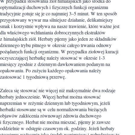
W przypadku stosowania ziół himalajskich jako środka do
optymalizacji duchowych i fizycznych funkcji organizmu
tradycyjnie gotuje się je co najmniej 3–5 minut. W ten sposób
przygotowany wywar ma silniejsze działanie, delikatniejszy
smak i korzystnie wpływa na nasze trawienie, które ważne jest
dla właściwego wchłaniania dobroczynnych ekstraktów
z himalajskich ziół. Herbaty pijemy jako jeden ze składników
dziennego trybu pitnego w okresie całego trwania odnowy
pożądanych funkcji organizmu. W przypadku ziołowej kuracji
oczyszczającej herbatkę należy stosować w okresie 1-3
miesięcy zgodnie z dziennym dawkowaniem podanym na
opakowaniu. Po zużyciu każdego opakowania należy
zastosować 1 tygodniową przerwę.
Zaleca się stosować nie więcej niż maksymalnie dwa rodzaje
herbaty jednocześnie. Więcej herbat można stosować
naprzemian w reżymie dziennym lub tygodniowym, jeżeli
herbatki stosowane są w celu normalizowania bieżących
objawów zakłócenia równowagi zdrowia duchowego
i fizycznego. Herbat nie można mieszać, pijemy je zawsze
oddzielnie w odstępie czasowym ok. godziny. Jeżeli herbaty
stosujemy wyłącznie jako środek wspierający i pobudzający to