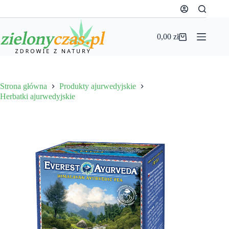
Przejdź
do
treści
0,00
zł
Koszyk
Strona główna
Produkty ajurwedyjskie
Herbatki ajurwedyjskie