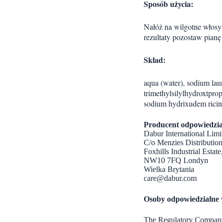
Sposób użycia:
Nałóż na wilgotne włosy 
rezultaty pozostaw pianę
Skład:
aqua (water), sodium lau
trimethylsilylhydroxtpro
sodium hydrixudem ricinu
Producent odpowiedzia
Dabur International Limi
C/o Menzies Distribution
Foxhills Industrial Esta
NW10 7FQ Londyn
Wielka Brytania
care@dabur.com
Osoby odpowiedzialne
The Regulatory Compa