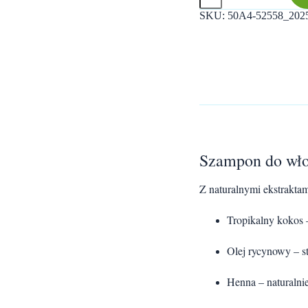
włosów
SKU:
50A4-52558_202
przetłuszczających
się
Tropikalny
Kokos
400
ml
Dabur
Vatika
Naturals
Szampon do włos
Z naturalnymi ekstrakta
Tropikalny kokos 
Olej rycynowy – 
Henna – naturalni