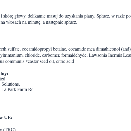
i skórę głowy, delikatnie masuj do uzyskania piany. Spłucz, w razie 
 na włosach na minutę, a następnie spłucz.
reth sulfate, cocamidopropyl betaine, cocamide mea dimathiconol (and
pyltrimanium, chloride, carbomer, formaldehyde, Lawsonia Inermis Leaf e
s communis *castor seed oil, citric acid
lny:
ted
 Solutions,
te, 12 Park Farm Rd
 w UE:
ny (TRC)