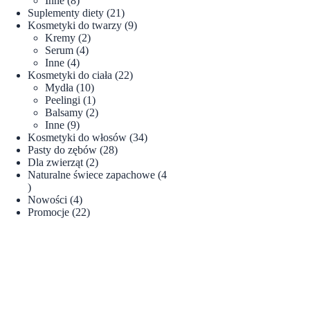
Inne
8
produktów
21
Suplementy diety
21
produktów
9
Kosmetyki do twarzy
9
2
produktów
Kremy
2
4
produkty
Serum
4
4
produkty
Inne
4
produkty
22
Kosmetyki do ciała
22
10
produkty
Mydła
10
produktów
1
Peelingi
1
produkt
2
Balsamy
2
9
produkty
Inne
9
produktów
34
Kosmetyki do włosów
34
28
produkty
Pasty do zębów
28
2
produktów
Dla zwierząt
2
produkty
Naturalne świece zapachowe
4
4
produkty
4
Nowości
4
produkty
22
Promocje
22
produkty