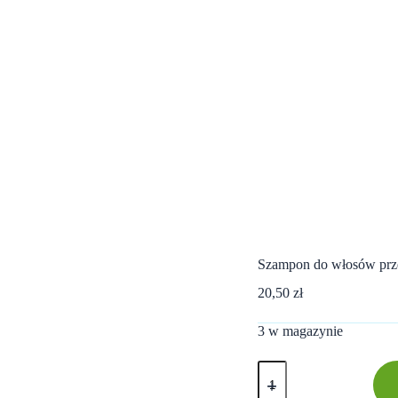
Szampon do włosów przet
20,50
zł
3 w magazynie
ilość
Szampon
do