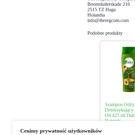
Boomsluiterskade 216
2515 TZ Haga
Holandia
info@theregcom.com
Podobne produkty
Szampon Odży
Detoksykujący
Oil 425 ml Dab
Naturals
22,70
zł
Cenimy prywatność użytkowników