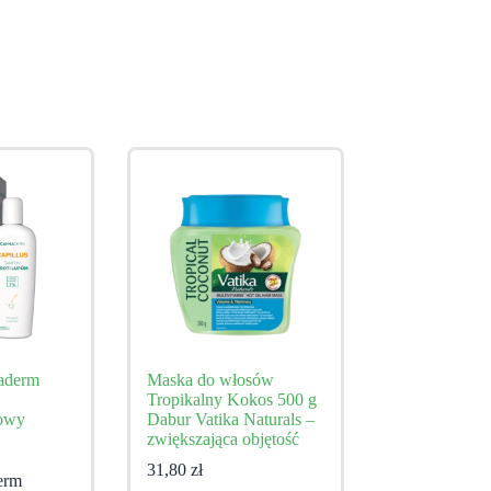
naderm
Maska do włosów
Tropikalny Kokos 500 g
żowy
Dabur Vatika Naturals –
zwiększająca objętość
31,80
zł
erm