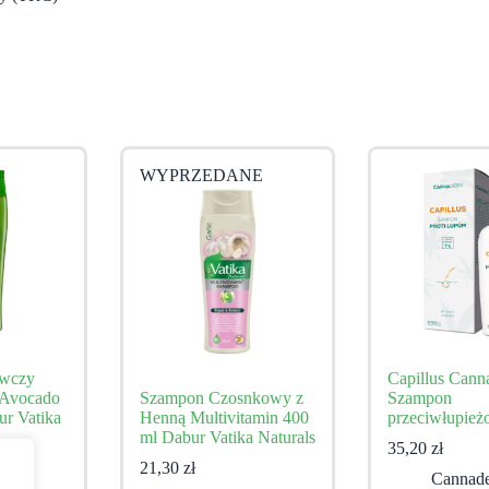
WYPRZEDANE
wczy
Capillus Can
 Avocado
Szampon Czosnkowy z
Szampon
ur Vatika
Henną Multivitamin 400
przeciwłupie
ml Dabur Vatika Naturals
35,20
zł
21,30
zł
Cannad