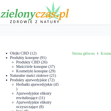
Przejdź
do
treści
12
Olejki CBD
12
Strona główna
Kosme
produktów
91
Produkty konopne
91
produktów
26
Produkty CBD
26
produktów
37
Maści/żele konopne
37
produktów
29
Kosmetyki konopne
29
produktów
21
Naturalne maści ziołowe
21
72
produktów
Produkty ajurwedyjskie
72
produkty
Herbatki ajurwedyjskie
45
45
produktów
Ajurwedyjskie eliksiry
11
rewitalizujące
11
produktów
Ajurwedyjskie eliksiry
8
oczyszczające
8
8
produktów