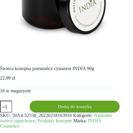
Świeca konopna pomarańcz cynamon INDIA 90g
22,99
zł
16 w magazynie
ilość
Dodaj do koszyka
Świeca
konopna
SKU:
50A4-52558_20220218163916
Kategorie:
Naturalne
pomarańcz
świece zapachowe
,
Produkty konopne
Marka:
INDIA
cynamon
Cosmetics
INDIA