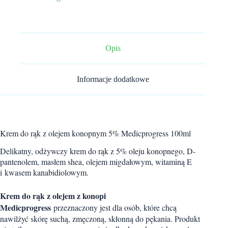
Medicprogress
HC
z
dodatkiem
5%
oleju
Opis
konopnego
100
ml
Informacje dodatkowe
Krem do rąk z olejem konopnym 5% Medicprogress 100ml
Delikatny, odżywczy krem do rąk z 5% oleju konopnego, D-
pantenolem, masłem shea, olejem migdałowym, witaminą E
i kwasem kanabidiolowym.
Krem do rąk z olejem z konopi
Medicprogress
przeznaczony jest dla osób, które chcą
nawilżyć skórę suchą, zmęczoną, skłonną do pękania. Produkt