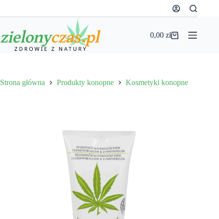
Przejdź
do
treści
0,00
zł
Koszyk
Strona główna
Produkty konopne
Kosmetyki konopne