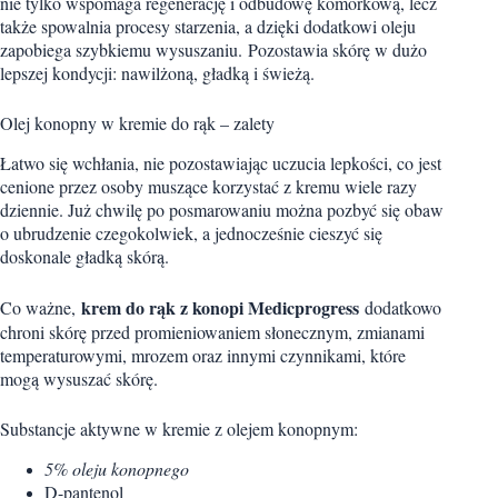
nie tylko wspomaga regenerację i odbudowę komórkową, lecz
także spowalnia procesy starzenia, a dzięki dodatkowi oleju
zapobiega szybkiemu wysuszaniu. Pozostawia skórę w dużo
lepszej kondycji: nawilżoną, gładką i świeżą.
Olej konopny w kremie do rąk – zalety
Łatwo się wchłania, nie pozostawiając uczucia lepkości, co jest
cenione przez osoby muszące korzystać z kremu wiele razy
dziennie. Już chwilę po posmarowaniu można pozbyć się obaw
o ubrudzenie czegokolwiek, a jednocześnie cieszyć się
doskonale gładką skórą.
krem do rąk z konopi Medicprogress
Co ważne,
dodatkowo
chroni skórę przed promieniowaniem słonecznym, zmianami
temperaturowymi, mrozem oraz innymi czynnikami, które
mogą wysuszać skórę.
Substancje aktywne w kremie z olejem konopnym:
5% oleju konopnego
D-pantenol