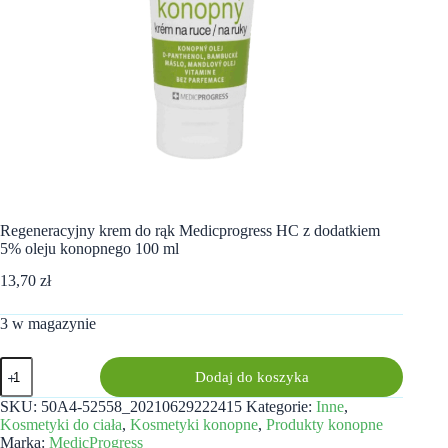
Regeneracyjny krem do rąk Medicprogress HC z dodatkiem
5% oleju konopnego 100 ml
13,70
zł
3 w magazynie
ilość
Dodaj do koszyka
Regeneracyjny
krem
SKU:
50A4-52558_20210629222415
Kategorie:
Inne
,
do
Kosmetyki do ciała
,
Kosmetyki konopne
,
Produkty konopne
rąk
Marka:
MedicProgress