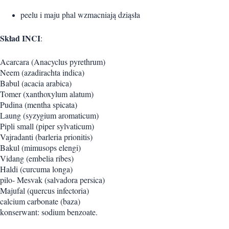
peelu i maju phal wzmacniają dziąsła
Skład INCI
:
Acarcara (Anacyclus pyrethrum)
Neem (azadirachta indica)
Babul (acacia arabica)
Tomer (xanthoxylum alatum)
Pudina (mentha spicata)
Laung (syzygium aromaticum)
Pipli small (piper sylvaticum)
Vajradanti (barleria prionitis)
Bakul (mimusops elengi)
Vidang (embelia ribes)
Haldi (curcuma longa)
pilo- Mesvak (salvadora persica)
Majufal (quercus infectoria)
calcium carbonate (baza)
konserwant: sodium benzoate.