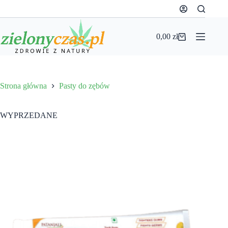
Przejdź
do
treści
0,00
zł
Koszyk
Strona główna
Pasty do zębów
WYPRZEDANE