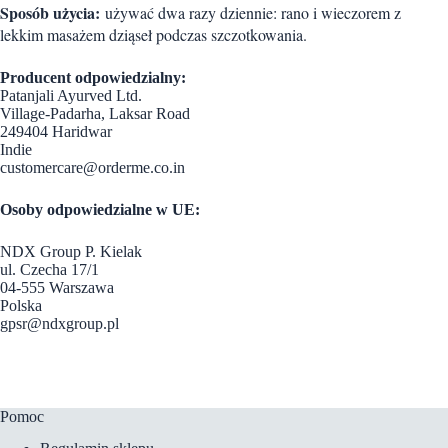
Sposób użycia:
używać dwa razy dziennie: rano i wieczorem z
lekkim masażem dziąseł podczas szczotkowania.
Producent odpowiedzialny:
Patanjali Ayurved Ltd.
Village-Padarha, Laksar Road
249404 Haridwar
Indie
customercare@orderme.co.in
Osoby odpowiedzialne w UE:
NDX Group P. Kielak
ul. Czecha 17/1
04-555 Warszawa
Polska
gpsr@ndxgroup.pl
Pomoc