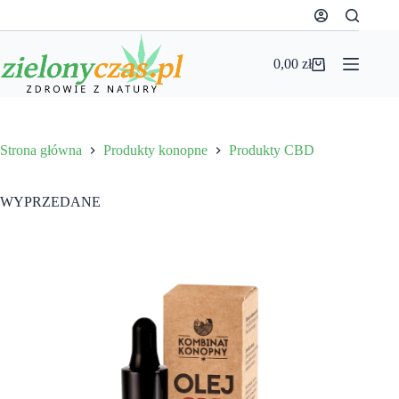
Przejdź
do
treści
0,00
zł
Koszyk
Strona główna
Produkty konopne
Produkty CBD
WYPRZEDANE