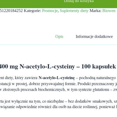
Dodaj do koszyka
51220184252
Kategorie:
Promocje
,
Suplementy diety
Marka:
Biowen
Opis
Informacje dodatkowe
00 mg N-acetylo-L-cysteiny – 100 kapsułek
N-acetylo-L-cysteinę
nt diety, który zawiera
– pochodną naturalnego 
stancji w prostej, dobrze przyswajalnej formie. Produkt przeznaczony j
ł w złożonych procesach biochemicznych, w tym syntezie glutationu – 
ta jest wyłącznie na tym, co niezbędne – bez dodatków smakowych, s
wiązanie odpowiednie również dla osób na diecie roślinnej, ponieważ k