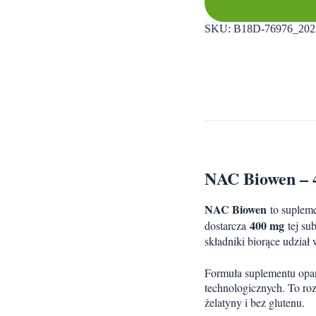
SKU:
B18D-76976_202
NAC Biowen – 4
NAC Biowen
to supleme
400 mg
dostarcza
tej sub
składniki biorące udzia
Formuła suplementu opar
technologicznych. To roz
żelatyny i bez glutenu.