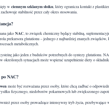
ciemnym szklanym słoiku
nięty w
, który ogranicza kontakt z plastiki
zachowuje stabilność przez cały okres stosowania.
tancja?
NAC
znana jako
, to związek chemiczny będący stabilną, suplementacy
rola prekursora glutationu – jednego z najbardziej znanych związków, 
procesach metabolicznych.
ysteinę jako jeden z budulców potrzebnych do syntezy glutationu. NAC
 w określonych sytuacjach może wspierać uzupełnienie diety o składni
ć po NAC?
owen
może być rozważana przez osoby, które chcą zadbać o odpowiedn
siłku fizycznego, niedoborów pokarmowych lub zwiększonego zapot
nież przez osoby prowadzące intensywny tryb życia, przebywające 