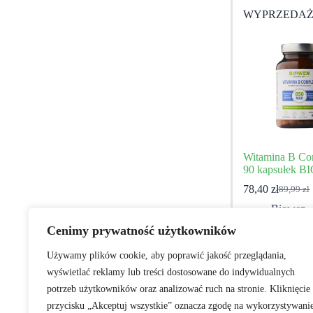
WYPRZEDA
Witamina B Co
90 kapsułek 
78,40
zł
89,99
zł
Pierwot
Aktualn
cena
cena
Biowen
wynosił
wynosi:
Cenimy prywatność użytkowników
89,99 zł
78,40 zł
Używamy plików cookie, aby poprawić jakość przeglądania,
wyświetlać reklamy lub treści dostosowane do indywidualnych
Dodaj do ko
potrzeb użytkowników oraz analizować ruch na stronie. Kliknięcie
przycisku „Akceptuj wszystkie” oznacza zgodę na wykorzystywani