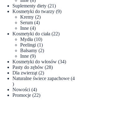
Inne
8
produktów
21
Suplementy diety
21
produktów
9
Kosmetyki do twarzy
9
2
produktów
Kremy
2
4
produkty
Serum
4
4
produkty
Inne
4
produkty
22
Kosmetyki do ciała
22
10
produkty
Mydła
10
produktów
1
Peelingi
1
produkt
2
Balsamy
2
9
produkty
Inne
9
produktów
34
Kosmetyki do włosów
34
28
produkty
Pasty do zębów
28
2
produktów
Dla zwierząt
2
produkty
Naturalne świece zapachowe
4
4
produkty
4
Nowości
4
produkty
22
Promocje
22
produkty