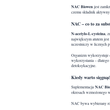
NAC Biowen
jest zamk
czemu składnik aktywny 
NAC – co to za subs
N-acetylo-L-cysteina
, 
największym atutem jest 
uczestniczy w licznych 
Organizm wykorzystuje c
wykorzystania – dlatego
detoksykacyjne.
Kiedy warto sięgną
NAC Bi
Suplementacja
okresach wzmożonego wy
NAC bywa wybierany rów