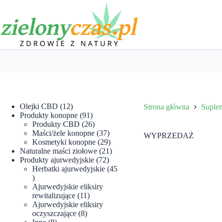
Przejdź
do
treści
12
Olejki CBD
12
Strona główna
Suplem
produktów
91
Produkty konopne
91
produktów
26
Produkty CBD
26
produktów
37
Maści/żele konopne
37
WYPRZEDAŻ
produktów
29
Kosmetyki konopne
29
produktów
21
Naturalne maści ziołowe
21
72
produktów
Produkty ajurwedyjskie
72
produkty
Herbatki ajurwedyjskie
45
45
produktów
Ajurwedyjskie eliksiry
11
rewitalizujące
11
produktów
Ajurwedyjskie eliksiry
8
oczyszczające
8
8
produktów