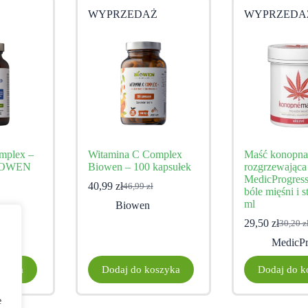
Ż
WYPRZEDAŻ
WYPRZEDA
mplex –
Witamina C Complex
Maść konopna
BIOWEN
Biowen – 100 kapsułek
rozgrzewająca
MedicProgres
40,99
zł
46,99
zł
na
a
Pierwotna
Aktualna
bóle mięśni i
cena
cena
ml
Biowen
a:
wynosiła:
wynosi:
29,50
zł
30,20
z
.
.
46,99 zł.
40,99 zł.
Pierwo
Aktual
cena
cena
MedicPr
wynosi
wynosi
30,20 z
29,50 z
szyka
Dodaj do koszyka
Dodaj do k
e