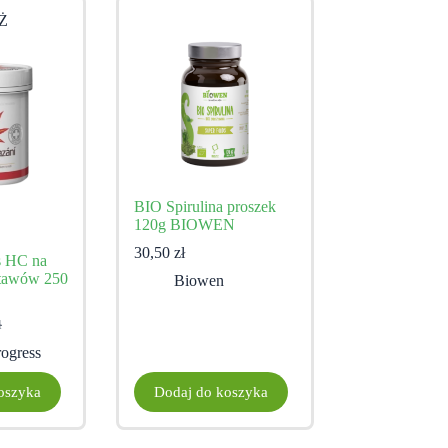
Ż
BIO Spirulina proszek
120g BIOWEN
30,50
zł
s HC na
 stawów 250
Biowen
ł
tna
na
ogress
ła:
:
ł.
ł.
oszyka
Dodaj do koszyka