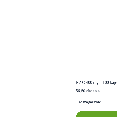
NAC 400 mg – 100 ka
56,60
zł
64,99
zł
Pierwotna
Aktualna
cena
cena
1 w magazynie
wynosiła:
wynosi:
64,99 zł.
56,60 zł.