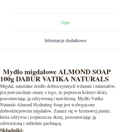
100g
Dabur
Vatika
Naturals
Opis
Informacje dodatkowe
Mydło migdałowe ALMOND SOAP
100g DABUR VATIKA NATURALS
Migdał, naturalne źródło dobroczynnych witamin i minerałów,
jest powszechnie znany z tego, że poprawia koloryt skóry,
pozostawiając ją odżywioną i nawilżoną. Mydło Vatika
Naturals Almond Hydrating Soap jest wzbogacone
dobrodziejstwem migdałów. Zanurz się w kremowej pianie,
która odżywia i rozpieszcza skórę, pozostawiając ją
odświeżoną i subtelnie pachnącą.
Składniki: