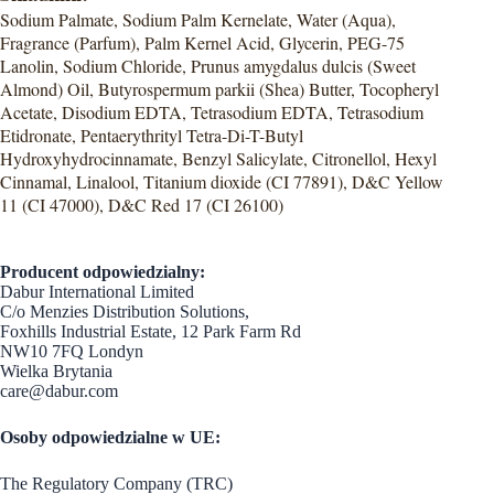
Sodium Palmate, Sodium Palm Kernelate, Water (Aqua),
Fragrance (Parfum), Palm Kernel Acid, Glycerin, PEG-75
Lanolin, Sodium Chloride, Prunus amygdalus dulcis (Sweet
Almond) Oil, Butyrospermum parkii (Shea) Butter, Tocopheryl
Acetate, Disodium EDTA, Tetrasodium EDTA, Tetrasodium
Etidronate, Pentaerythrityl Tetra-Di-T-Butyl
Hydroxyhydrocinnamate, Benzyl Salicylate, Citronellol, Hexyl
Cinnamal, Linalool, Titanium dioxide (CI 77891), D&C Yellow
11 (CI 47000), D&C Red 17 (CI 26100)
Producent odpowiedzialny:
Dabur International Limited
C/o Menzies Distribution Solutions,
Foxhills Industrial Estate, 12 Park Farm Rd
NW10 7FQ Londyn
Wielka Brytania
care@dabur.com
Osoby odpowiedzialne w UE:
The Regulatory Company (TRC)