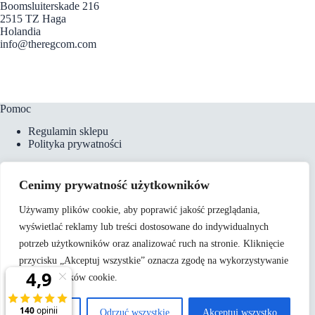
Boomsluiterskade 216
2515 TZ Haga
Holandia
info@theregcom.com
Pomoc
Regulamin sklepu
Polityka prywatności
Cenimy prywatność użytkowników
Płatności i dostawa
Używamy plików cookie, aby poprawić jakość przeglądania,
Formy płatności
wyświetlać reklamy lub treści dostosowane do indywidualnych
Koszty dostawy
Zamówienia telefoniczne
potrzeb użytkowników oraz analizować ruch na stronie. Kliknięcie
przycisku „Akceptuj wszystkie” oznacza zgodę na wykorzystywanie
przez nas plików cookie.
O nas
Kontakt
Dostosuj
Odrzuć wszystkie
Akceptuj wszystko