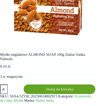
Mydło migdałowe ALMOND SOAP 100g Dabur Vatika
Naturals
9,10
zł
3 w magazynie
ilość
Dodaj do koszyka
Mydło
migdałowe
SKU:
50A4-52558_20250624002915
Kategorie:
Kosmetyki
ALMOND
do ciała
,
Mydła
Marka:
Dabur India
SOAP