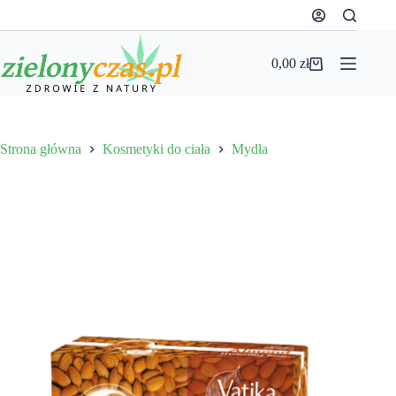
Przejdź
do
treści
0,00
zł
Koszyk
Strona główna
Kosmetyki do ciała
Mydła