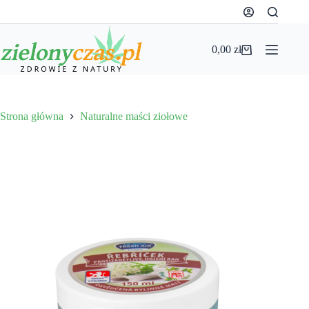
Przejdź
do
treści
0,00
zł
Koszyk
Strona główna
Naturalne maści ziołowe