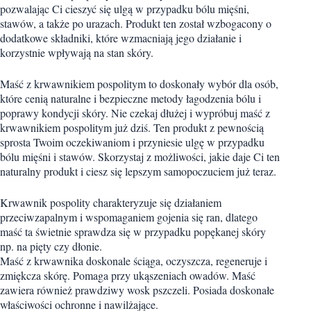
pozwalając Ci cieszyć się ulgą w przypadku bólu mięśni,
stawów, a także po urazach. Produkt ten został wzbogacony o
dodatkowe składniki, które wzmacniają jego działanie i
korzystnie wpływają na stan skóry.
Maść z krwawnikiem pospolitym to doskonały wybór dla osób,
które cenią naturalne i bezpieczne metody łagodzenia bólu i
poprawy kondycji skóry. Nie czekaj dłużej i wypróbuj maść z
krwawnikiem pospolitym już dziś. Ten produkt z pewnością
sprosta Twoim oczekiwaniom i przyniesie ulgę w przypadku
bólu mięśni i stawów. Skorzystaj z możliwości, jakie daje Ci ten
naturalny produkt i ciesz się lepszym samopoczuciem już teraz.
Krwawnik pospolity charakteryzuje się działaniem
przeciwzapalnym i wspomaganiem gojenia się ran, dlatego
maść ta świetnie sprawdza się w przypadku popękanej skóry
np. na pięty czy dłonie.
Maść z krwawnika doskonale ściąga, oczyszcza, regeneruje i
zmiękcza skórę. Pomaga przy ukąszeniach owadów. Maść
zawiera również prawdziwy wosk pszczeli. Posiada doskonałe
właściwości ochronne i nawilżające.