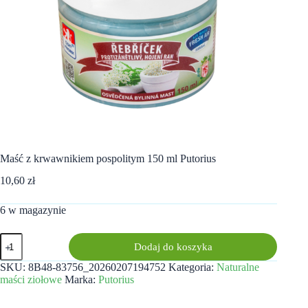
Maść z krwawnikiem pospolitym 150 ml Putorius
10,60
zł
6 w magazynie
ilość
Dodaj do koszyka
Maść
z
SKU:
8B48-83756_20260207194752
Kategoria:
Naturalne
krwawnikiem
maści ziołowe
Marka:
Putorius
pospolitym
150