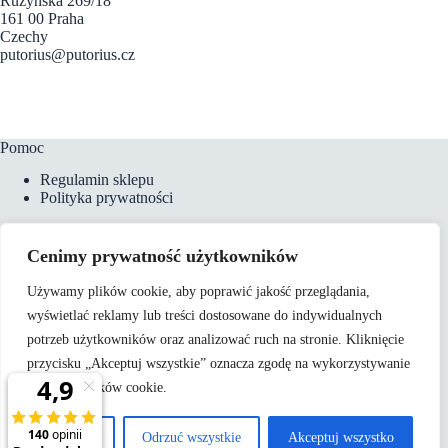
Ruzyňská 269/18
161 00 Praha
Czechy
putorius@putorius.cz
Pomoc
Regulamin sklepu
Polityka prywatności
Cenimy prywatność użytkowników
Płatności i dostawa
Używamy plików cookie, aby poprawić jakość przeglądania,
Formy płatności
wyświetlać reklamy lub treści dostosowane do indywidualnych
Koszty dostawy
Zamówienia telefoniczne
potrzeb użytkowników oraz analizować ruch na stronie. Kliknięcie
przycisku „Akceptuj wszystkie” oznacza zgodę na wykorzystywanie
przez nas plików cookie.
O nas
Kontakt
Dostosuj
Odrzuć wszystkie
Akceptuj wszystko