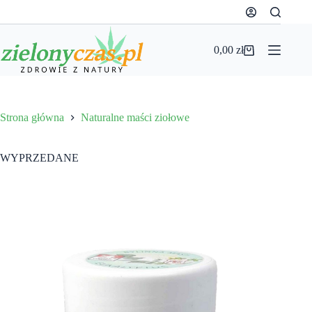
Przejdź
do
treści
0,00
zł
Koszyk
Strona główna
Naturalne maści ziołowe
WYPRZEDANE