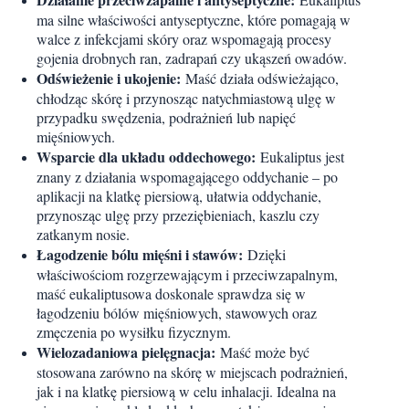
ma silne właściwości antyseptyczne, które pomagają w
walce z infekcjami skóry oraz wspomagają procesy
gojenia drobnych ran, zadrapań czy ukąszeń owadów.
Odświeżenie i ukojenie:
Maść działa odświeżająco,
chłodząc skórę i przynosząc natychmiastową ulgę w
przypadku swędzenia, podrażnień lub napięć
mięśniowych.
Wsparcie dla układu oddechowego:
Eukaliptus jest
znany z działania wspomagającego oddychanie – po
aplikacji na klatkę piersiową, ułatwia oddychanie,
przynosząc ulgę przy przeziębieniach, kaszlu czy
zatkanym nosie.
Łagodzenie bólu mięśni i stawów:
Dzięki
właściwościom rozgrzewającym i przeciwzapalnym,
maść eukaliptusowa doskonale sprawdza się w
łagodzeniu bólów mięśniowych, stawowych oraz
zmęczenia po wysiłku fizycznym.
Wielozadaniowa pielęgnacja:
Maść może być
stosowana zarówno na skórę w miejscach podrażnień,
jak i na klatkę piersiową w celu inhalacji. Idealna na