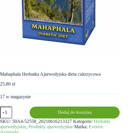
Mahaphala Herbatka Ajurwedyjska dieta cukrzycowa
25,80
zł
17 w magazynie
ilość
Dodaj do koszyka
Mahaphala
Herbatka
SKU:
50A4-52558_20210616213327
Kategorie:
Herbatki
Ajurwedyjska
ajurwedyjskie
,
Produkty ajurwedyjskie
Marka:
Everest
dieta
Ayurveda