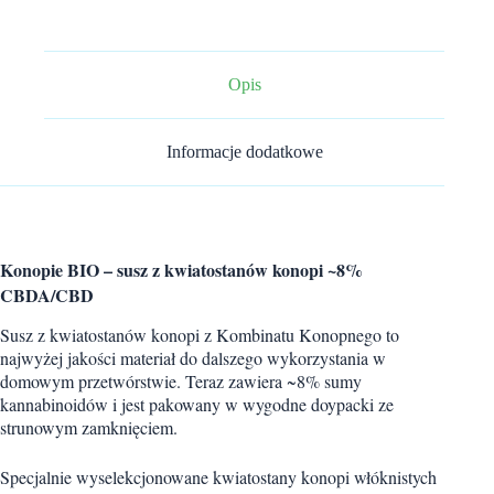
z
kwiatostanów
konopi
~8%
CBDA/CBD
Opis
50
g
Informacje dodatkowe
Konopie BIO – susz z kwiatostanów konopi ~8%
CBDA/CBD
Susz z kwiatostanów konopi z Kombinatu Konopnego to
najwyżej jakości materiał do dalszego wykorzystania w
domowym przetwórstwie. Teraz zawiera ~8% sumy
kannabinoidów i jest pakowany w wygodne doypacki ze
strunowym zamknięciem.
Specjalnie wyselekcjonowane kwiatostany konopi włóknistych