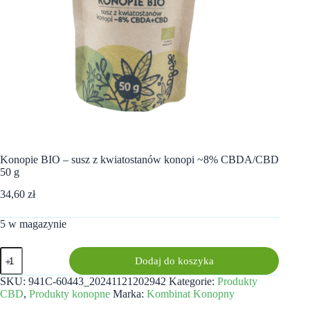
Konopie BIO – susz z kwiatostanów konopi ~8% CBDA/CBD
50 g
34,60
zł
5 w magazynie
ilość
Dodaj do koszyka
Konopie
BIO
SKU:
941C-60443_20241121202942
Kategorie:
Produkty
–
CBD
,
Produkty konopne
Marka:
Kombinat Konopny
susz