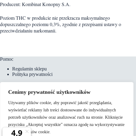
Producent: Kombinat Konopny S.A.
Poziom THC w produkcie nie przekracza maksymalnego
dopuszczalnego poziomu 0,3%, zgodnie z przepisami ustawy o
przeciwdziałaniu narkomanii.
Pomoc
Regulamin sklepu
Polityka prywatności
Cenimy prywatność użytkowników
Płatności i dostawa
Używamy plików cookie, aby poprawić jakość przeglądania,
Formy płatności
wyświetlać reklamy lub treści dostosowane do indywidualnych
Koszty dostawy
Zamówienia telefoniczne
potrzeb użytkowników oraz analizować ruch na stronie. Kliknięcie
przycisku „Akceptuj wszystkie” oznacza zgodę na wykorzystywanie
przez nas plików cookie.