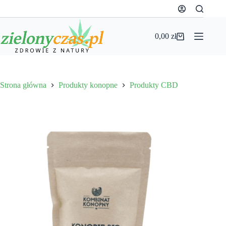
Przejdź
do
treści
0,00
zł
Koszyk
Strona główna
Produkty konopne
Produkty CBD