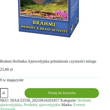
Brahmi Herbatka Ajurwedyjska pobudzenie czynności mózgu
25,80
zł
9 w magazynie
ilość
Dodaj do koszyka
Brahmi
Herbatka
SKU:
50A4-52558_20210616201857
Kategorie:
Herbatki
Ajurwedyjska
ajurwedyjskie
,
Produkty ajurwedyjskie
Marka:
Everest
pobudzenie
Ayurveda