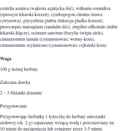
centella asiatica (wąkrota azjatycka-liść), withania somnifera
(śpioszyn lekarski-korzeń), cymbopogon citratus (trawa
cytrynowa), glycyrrhiza glabra (lukrecja gładka-korzeń),
pterocarpus marsupium (sandalin-liść), zingiber officinale (imbir
lekarski-kłącze), ocimum sanctum (bazylia święta-ziele),
cinnamomum tamala (cynamonowiec wonny-kora),
cinnamomum zeylanicum (cynamonowiec cejloński-kora)
Waga
100 g luźnej herbaty
Zalecana dawka
2 – 3 filiżanki dziennie
Przygotowanie
Przygotowując herbatkę 1 łyżeczkę do herbaty mieszanki
ziołowej (ok. 2 g) zaparzamy wrzącą wodą i pozostawiany na
10 minut do naciągnięcia lub gotujemy przez 3-5 minut.