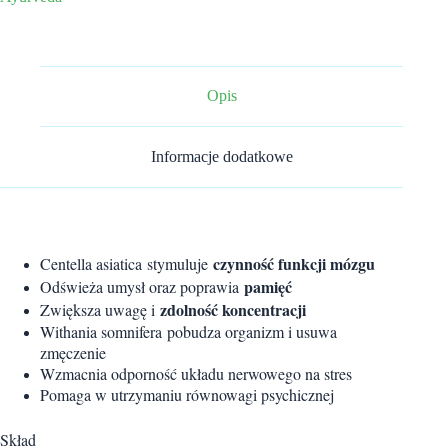
czynności
mózgu
Opis
Informacje dodatkowe
czynność funkcji mózgu
Centella asiatica stymuluje
pamięć
Odświeża umysł oraz poprawia
zdolność koncentracji
Zwiększa uwagę i
Withania somnifera pobudza organizm i usuwa
zmęczenie
Wzmacnia odporność układu nerwowego na stres
Pomaga w utrzymaniu równowagi psychicznej
Skład