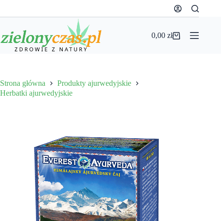
Przejdź
do
treści
0,00
zł
Koszyk
Strona główna
Produkty ajurwedyjskie
Herbatki ajurwedyjskie