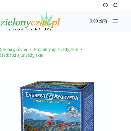
Przejdź
do
treści
0,00
zł
Koszyk
Strona główna
Produkty ajurwedyjskie
Herbatki ajurwedyjskie