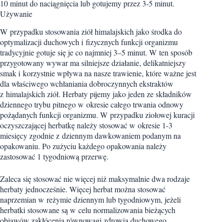
10 minut do naciągnięcia lub gotujemy przez 3-5 minut.
Używanie
W przypadku stosowania ziół himalajskich jako środka do
optymalizacji duchowych i fizycznych funkcji organizmu
tradycyjnie gotuje się je co najmniej 3–5 minut. W ten sposób
przygotowany wywar ma silniejsze działanie, delikatniejszy
smak i korzystnie wpływa na nasze trawienie, które ważne jest
dla właściwego wchłaniania dobroczynnych ekstraktów
z himalajskich ziół. Herbaty pijemy jako jeden ze składników
dziennego trybu pitnego w okresie całego trwania odnowy
pożądanych funkcji organizmu. W przypadku ziołowej kuracji
oczyszczającej herbatkę należy stosować w okresie 1-3
miesięcy zgodnie z dziennym dawkowaniem podanym na
opakowaniu. Po zużyciu każdego opakowania należy
zastosować 1 tygodniową przerwę.
Zaleca się stosować nie więcej niż maksymalnie dwa rodzaje
herbaty jednocześnie. Więcej herbat można stosować
naprzemian w reżymie dziennym lub tygodniowym, jeżeli
herbatki stosowane są w celu normalizowania bieżących
objawów zakłócenia równowagi zdrowia duchowego