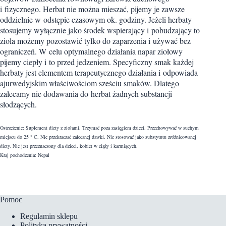
i fizycznego. Herbat nie można mieszać, pijemy je zawsze
oddzielnie w odstępie czasowym ok. godziny. Jeżeli herbaty
stosujemy wyłącznie jako środek wspierający i pobudzający to
zioła możemy pozostawić tylko do zaparzenia i używać bez
ograniczeń. W celu optymalnego działania napar ziołowy
pijemy ciepły i to przed jedzeniem. Specyficzny smak każdej
herbaty jest elementem terapeutycznego działania i odpowiada
ajurwedyjskim właściwościom sześciu smaków. Dlatego
zalecamy nie dodawania do herbat żadnych substancji
słodzących.
Ostrzeżenie: Suplement diety z ziołami. Trzymać poza zasięgiem dzieci. Przechowywać w suchym
miejscu do 25 ° C. Nie przekraczać zalecanej dawki. Nie stosować jako substytutu zróżnicowanej
diety. Nie jest przeznaczony dla dzieci, kobiet w ciąży i karmiących.
Kraj pochodzenia: Nepal
Pomoc
Regulamin sklepu
Polityka prywatności