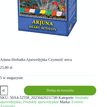
Arjuna Herbatka Ajurwedyjska Czynność serca
25,80
zł
5 w magazynie
ilość
Dodaj do koszyka
Arjuna
Herbatka
SKU:
50A4-52558_20250420211749
Kategorie:
Herbatki
Ajurwedyjska
ajurwedyjskie
,
Produkty ajurwedyjskie
Marka:
Everest
Czynność
Ayurveda