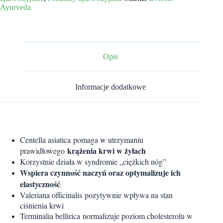
krążenie
Ayurveda
krwi
i
elastyczność
naczyń
krwionośnych
Opis
Informacje dodatkowe
Centella asiatica pomaga w utrzymaniu
krążenia krwi w żyłach
prawidłowego
Korzystnie działa w syndromie „ciężkich nóg”
Wspiera czynność naczyń oraz optymalizuje ich
elastyczność
Valeriana officinalis pozytywnie wpływa na stan
ciśnienia krwi
Terminalia bellirica normalizuje poziom cholesterolu w