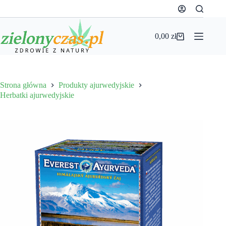
Przejdź
do
treści
0,00
zł
Koszyk
Strona główna
Produkty ajurwedyjskie
Herbatki ajurwedyjskie