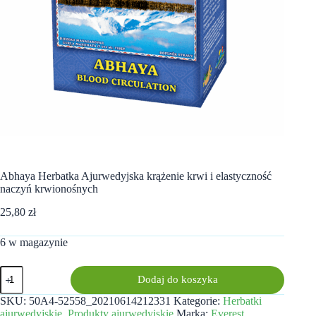
Abhaya Herbatka Ajurwedyjska krążenie krwi i elastyczność
naczyń krwionośnych
25,80
zł
6 w magazynie
ilość
Dodaj do koszyka
Abhaya
Herbatka
SKU:
50A4-52558_20210614212331
Kategorie:
Herbatki
Ajurwedyjska
ajurwedyjskie
,
Produkty ajurwedyjskie
Marka:
Everest